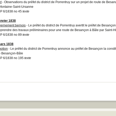
et
- Observations du préfet du district de Porrentruy sur un projet de route de Besan
efontaine-Saint-Ursanne
P 6/1838 no 45
texte
anvier 1838
ernement bernois
- Le préfet du district de Porrentruy avertit le préfet de Besanç
eprendre des travaux préliminaires pour une route de Besançon à Bâle par Saint-H
P 6/1838 no 89
texte
ars 1838
otion
- Le préfet du district de Porrentruy annonce au préfet de Besançon la const
e Besançon-Bâle
P 6/1838 no 195
texte