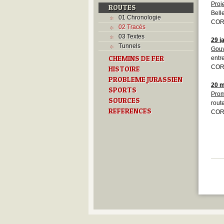
Proj
ROUTES
Bell
01 Chronologie
COR
02 Tracés
03 Textes
29 j
Tunnels
Gouv
CHEMINS DE FER
entr
COR
HISTOIRE
PROBLEME JURASSIEN
20 m
SPORTS
Prom
SOURCES
rout
REFERENCES
COR