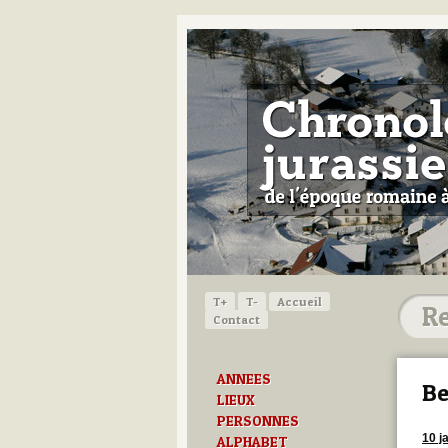
T+
T-
Accueil
Contact
ANNEES
Be
LIEUX
PERSONNES
10 j
ALPHABET