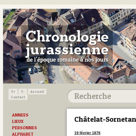
T+
T-
Accueil
Contact
ANNEES
Châtelat-Sorneta
LIEUX
PERSONNES
19 février 1876
ALPHABET