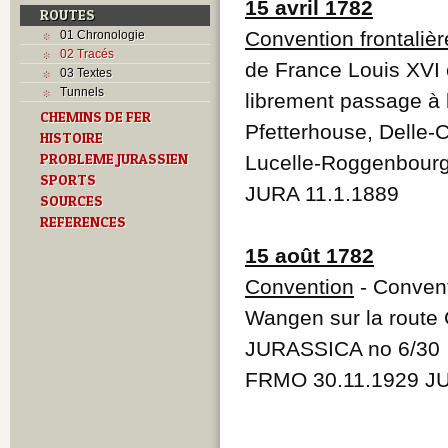
15 avril 1782
ROUTES
Convention frontalièr
01 Chronologie
02 Tracés
de France Louis XVI 
03 Textes
Tunnels
librement passage à 
CHEMINS DE FER
Pfetterhouse, Delle-C
HISTOIRE
PROBLEME JURASSIEN
Lucelle-Roggenbourg
SPORTS
JURA 11.1.1889
SOURCES
REFERENCES
15 août 1782
Convention
- Convent
Wangen sur la route 
JURASSICA no 6/30
FRMO 30.11.1929 JU