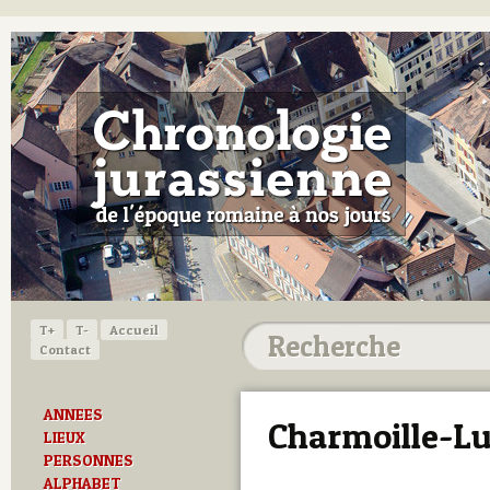
T+
T-
Accueil
Contact
ANNEES
Charmoille-Lu
LIEUX
PERSONNES
ALPHABET