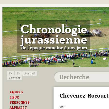
T+
T-
Accueil
Contact
ANNEES
Chevenez-Rocourt
LIEUX
PERSONNES
voir
ALPHABET