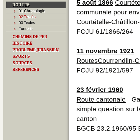
5 août 1866
Courtéte
ROUTES
communale pour envi
01 Chronologie
02 Tracés
Courtételle-Châtillon
03 Textes
Tunnels
FOJU 61/1866/264
CHEMINS DE FER
HISTOIRE
PROBLEME JURASSIEN
11 novembre 1921
SPORTS
RoutesCourrendlin-Ch
SOURCES
REFERENCES
FOJU 92/1921/597
23 février 1960
Route cantonale
- Ga
simple question sur l
canton
BGCB 23.2.1960/95 