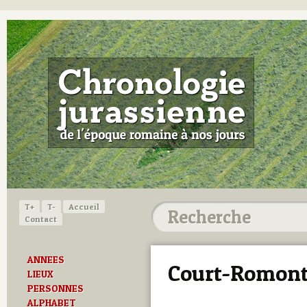
T+
T-
Accueil
Contact
ANNEES
Court-Romon
LIEUX
PERSONNES
ALPHABET