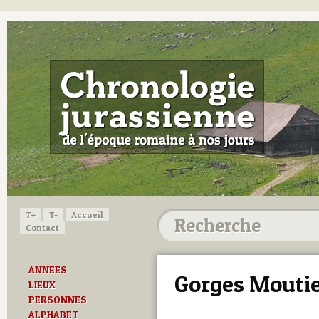
T+
T-
Accueil
Contact
ANNEES
Gorges Mouti
LIEUX
PERSONNES
ALPHABET