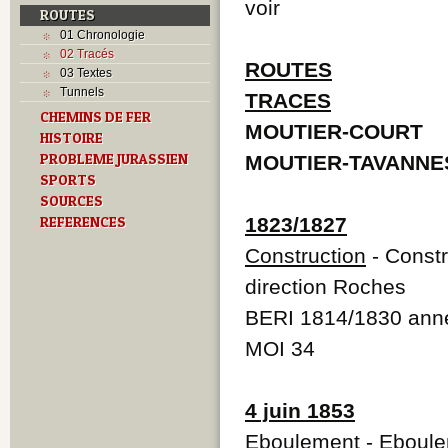
voir
ROUTES
01 Chronologie
02 Tracés
ROUTES
03 Textes
Tunnels
TRACES
CHEMINS DE FER
MOUTIER-COURT
HISTOIRE
PROBLEME JURASSIEN
MOUTIER-TAVANNE
SPORTS
SOURCES
REFERENCES
1823/1827
Construction
- Constr
direction Roches
BERI 1814/1830 anne
MOI 34
4 juin 1853
Eboulement
- Eboulem