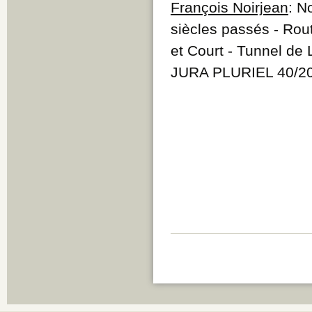
François Noirjean
: N
siècles passés - Rou
et Court - Tunnel de
JURA PLURIEL 40/2