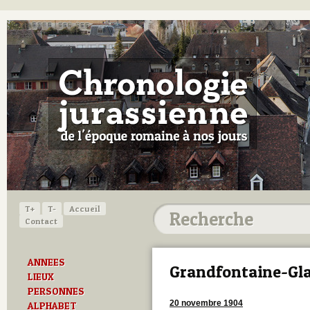
T+
T-
Accueil
Contact
ANNEES
Grandfontaine-Gl
LIEUX
PERSONNES
20 novembre 1904
ALPHABET