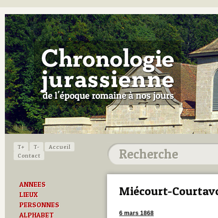
T+
T-
Accueil
Contact
ANNEES
Miécourt-Courtav
LIEUX
PERSONNES
6 mars 1868
ALPHABET