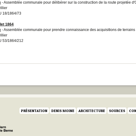
n
- Assemblée communale pour délibérer sur la construction de la route projetée d'
illier
 18/1864/73
llet 1864
n
- Assemblée communale pour prendre connaissance des acquisitions de terrains po
illier
 53/1864/212
PRÉSENTATION
DENIS MOINE
ARCHITECTURE
SOURCES
CON