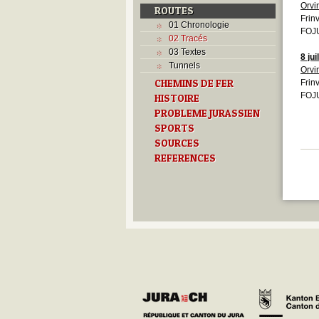
Orvi
ROUTES
Frinv
01 Chronologie
FOJU
02 Tracés
03 Textes
8 jui
Tunnels
Orvi
CHEMINS DE FER
Frinv
FOJU
HISTOIRE
PROBLEME JURASSIEN
SPORTS
SOURCES
REFERENCES