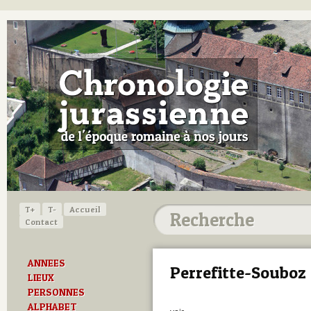
T+
T-
Accueil
Contact
ANNEES
Perrefitte-Souboz
LIEUX
PERSONNES
ALPHABET