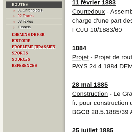
11 février 1883
ROUTES
Courtedoux
- Assemb
01 Chronologie
02 Tracés
charge d'une part des
03 Textes
Tunnels
FOJU 10/1883/60
CHEMINS DE FER
HISTOIRE
PROBLEME JURASSIEN
1884
SPORTS
Projet
- Projet de rou
SOURCES
REFERENCES
PAYS 24.4.1884 DEM
28 mai 1885
Construction
- Le Gra
fr. pour construction
BGCB 28.5.1885/39 
25 juillet 1885