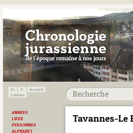
T+
T-
Accueil
Contact
ANNEES
Tavannes-Le 
LIEUX
PERSONNES
ALPHABET