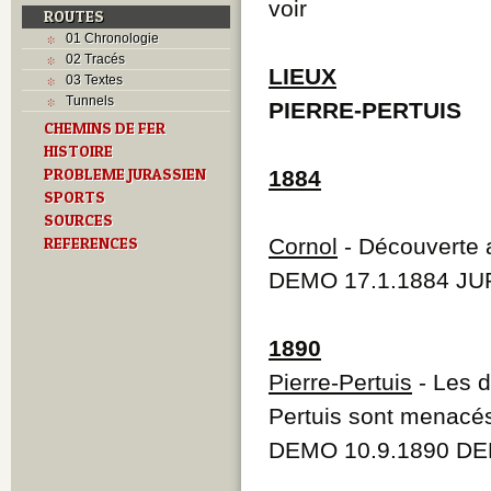
voir
ROUTES
01 Chronologie
02 Tracés
LIEUX
03 Textes
Tunnels
PIERRE-PERTUIS
CHEMINS DE FER
HISTOIRE
PROBLEME JURASSIEN
1884
SPORTS
SOURCES
REFERENCES
Cornol
- Découverte a
DEMO 17.1.1884 JUR
1890
Pierre-Pertuis
- Les d
Pertuis sont menacés 
DEMO 10.9.1890 DE