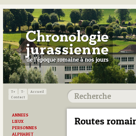
T+
T-
Accueil
Contact
ANNEES
Routes romai
LIEUX
PERSONNES
ALPHABET