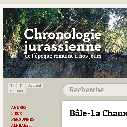
T+
T-
Accueil
Contact
ANNEES
Bâle-La Chau
LIEUX
PERSONNES
ALPHABET