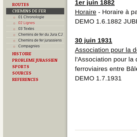
1er juin 1882
ROUTES
CHEMINS DE FER
Horaire
- Horaire à pa
01 Chronologie
DEMO 1.6.1882 JUBE
02 Lignes
03 Textes
Chemins de fer du Jura CJ
30 juin 1931
Chemins de fer jurassiens
Compagnies
Association pour la d
HISTOIRE
l'Association pour la
PROBLEME JURASSIEN
SPORTS
ferroviaires entre B
SOURCES
DEMO 1.7.1931
REFERENCES