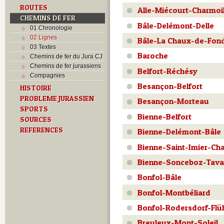
ROUTES
Alle-Miécourt-Charmoi
CHEMINS DE FER
Bâle-Delémont-Delle
01 Chronologie
02 Lignes
Bâle-La Chaux-de-Fon
03 Textes
Baroche
Chemins de fer du Jura CJ
Chemins de fer jurassiens
Belfort-Réchésy
Compagnies
Besançon-Belfort
HISTOIRE
PROBLEME JURASSIEN
Besançon-Morteau
SPORTS
Bienne-Belfort
SOURCES
REFERENCES
Bienne-Delémont-Bâle
Bienne-Saint-Imier-C
Bienne-Sonceboz-Tav
Bonfol-Bâle
Bonfol-Montbéliard
Bonfol-Rodersdorf-Flü
Breuleux-Mont-Soleil