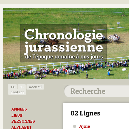
T+
T-
Accueil
Contact
ANNEES
02 Lignes
LIEUX
PERSONNES
Ajoie
ALPHABET