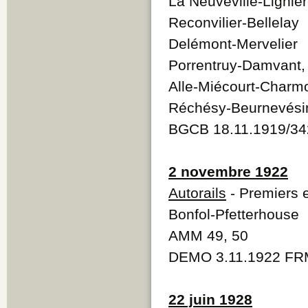
La Neuveville-Ligniè
Reconvilier-Bellelay
Delémont-Mervelier
Porrentruy-Damvant, 
Alle-Miécourt-Charmo
Réchésy-Beurnevési
BGCB 18.11.1919/34
2 novembre 1922
Autorails
- Premiers e
Bonfol-Pfetterhouse
AMM 49, 50
DEMO 3.11.1922 FRM
22 juin 1928