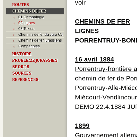
voir
ROUTES
CHEMINS DE FER
01 Chronologie
CHEMINS DE FER
02 Lignes
03 Textes
LIGNES
Chemins de fer du Jura CJ
PORRENTRUY-BON
Chemins de fer jurassiens
Compagnies
HISTOIRE
16 avril 1884
PROBLEME JURASSIEN
SPORTS
Porrentruy-frontière 
SOURCES
chemin de fer de Porr
REFERENCES
Porrentruy-Alle-Miéc
Miécourt-Vendlincour
DEMO 22.4.1884 JUR
1899
Gouvernement allem