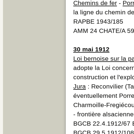
Chemins de fer
-
Por
la ligne du chemin de
RAPBE 1943/185
AMM 24 CHATE/A 59
30 mai 1912
Loi bernoise sur la pa
adopte la Loi concern
construction et l'exp
Jura
: Reconvilier (T
éventuellement Porre
Charmoille-Fregiéco
- frontière alsacienne
BGCB 22.4.1912/67 
BGCB 29.5.1912/108