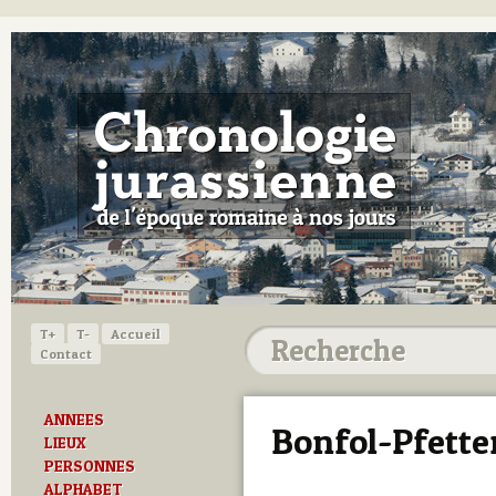
T+
T-
Accueil
Contact
ANNEES
Bonfol-Pfette
LIEUX
PERSONNES
ALPHABET