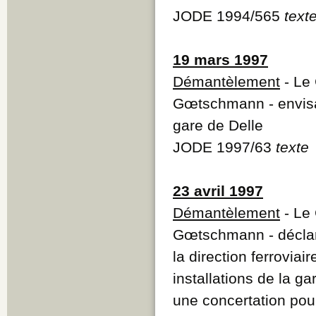
JODE 1994/565
text
19 mars 1997
Démantèlement
- Le
Gœtschmann - envisa
gare de Delle
JODE 1997/63
texte
23 avril 1997
Démantèlement
- Le
Gœtschmann - déclare
la direction ferrovi
installations de la g
une concertation pour f