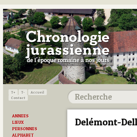
T+
T-
Accueil
Contact
ANNEES
Delémont-Dell
LIEUX
PERSONNES
ALPHABET