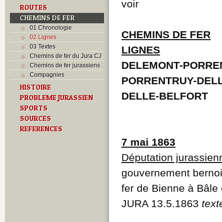
voir
ROUTES
CHEMINS DE FER
01 Chronologie
CHEMINS DE FER
02 Lignes
03 Textes
LIGNES
Chemins de fer du Jura CJ
DELEMONT-PORRE
Chemins de fer jurassiens
Compagnies
PORRENTRUY-DEL
HISTOIRE
DELLE-BELFORT
PROBLEME JURASSIEN
SPORTS
SOURCES
REFERENCES
7 mai 1863
Députation jurassien
gouvernement bernoi
fer de Bienne à Bâle 
JURA 13.5.1863
text