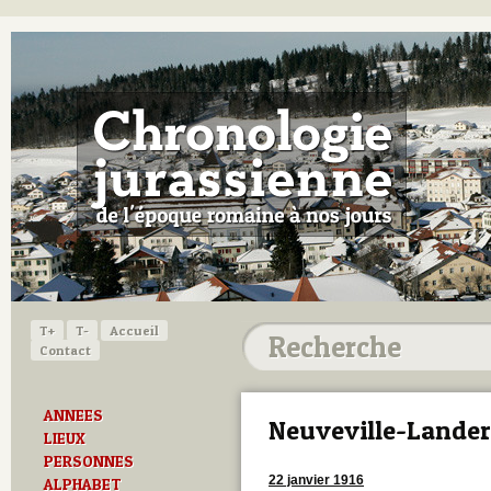
T+
T-
Accueil
Contact
ANNEES
Neuveville-Lande
LIEUX
PERSONNES
22 janvier 1916
ALPHABET