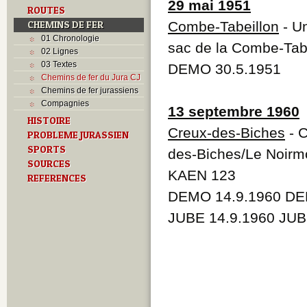
29 mai 1951
ROUTES
CHEMINS DE FER
Combe-Tabeillon
- Un
01 Chronologie
sac de la Combe-Tab
02 Lignes
03 Textes
DEMO 30.5.1951
Chemins de fer du Jura CJ
Chemins de fer jurassiens
Compagnies
13 septembre 1960
HISTOIRE
Creux-des-Biches
- C
PROBLEME JURASSIEN
SPORTS
des-Biches/Le Noirmo
SOURCES
KAEN 123
REFERENCES
DEMO 14.9.1960 DE
JUBE 14.9.1960 JUB