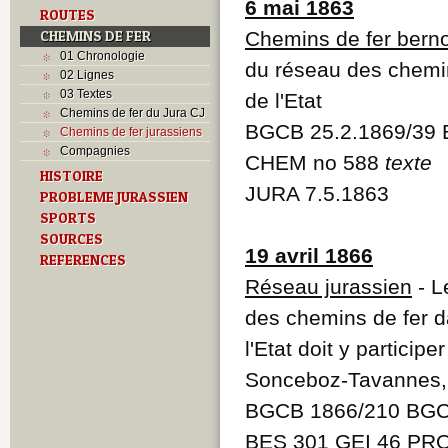
6 mai 1863
ROUTES
CHEMINS DE FER
Chemins de fer berno
01 Chronologie
du réseau des chemins
02 Lignes
03 Textes
de l'Etat
Chemins de fer du Jura CJ
BGCB 25.2.1869/39
Chemins de fer jurassiens
Compagnies
CHEM no 588
texte
HISTOIRE
JURA 7.5.1863
PROBLEME JURASSIEN
SPORTS
SOURCES
19 avril 1866
REFERENCES
Réseau jurassien
- L
des chemins de fer da
l'Etat doit y particip
Sonceboz-Tavannes,
BGCB 1866/210 BGC
BES 301 GEI 46 PR