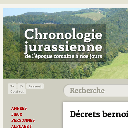
T+
T-
Accueil
Contact
ANNEES
Décrets berno
LIEUX
PERSONNES
ALPHABET