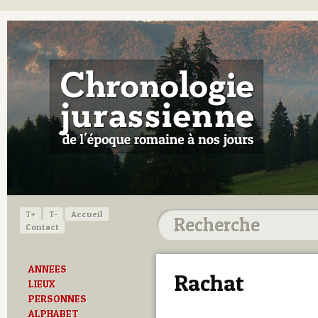
T+
T-
Accueil
Contact
ANNEES
Rachat
LIEUX
PERSONNES
ALPHABET