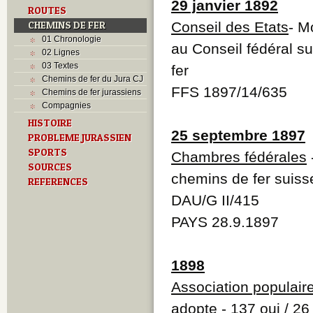
29 janvier 1892
ROUTES
CHEMINS DE FER
Conseil des Etats
- M
01 Chronologie
au Conseil fédéral s
02 Lignes
03 Textes
fer
Chemins de fer du Jura CJ
FFS 1897/14/635
Chemins de fer jurassiens
Compagnies
HISTOIRE
25 septembre 1897
PROBLEME JURASSIEN
SPORTS
Chambres fédérales
SOURCES
chemins de fer suiss
REFERENCES
DAU/G II/415
PAYS 28.9.1897
1898
Association populair
adopte - 137 oui / 26