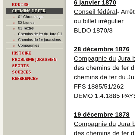
6 janvier 1870
ROUTES
CHEMINS DE FER
Conseil fédéral
- Arrê
01 Chronologie
ou billet irrégulier
02 Lignes
03 Textes
BLDO 1870/3
Chemins de fer du Jura CJ
Chemins de fer jurassiens
Compagnies
28 décembre 1876
HISTOIRE
Compagnie du
Jura 
PROBLEME JURASSIEN
SPORTS
des chemins de fer d
SOURCES
chemins de fer du Ju
REFERENCES
FFS 1885/51/262
DEMO 1.4.1885 PAYS
19 décembre 1878
Compagnie du
Jura 
des chemins de fer d