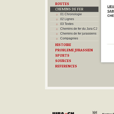
ROUTES
LIE
CHEMINS DE FER
SAI
01 Chronologie
CHE
02 Lignes
03 Textes
Chemins de fer du Jura CJ
Chemins de fer jurassiens
Compagnies
HISTOIRE
PROBLEME JURASSIEN
SPORTS
SOURCES
REFERENCES