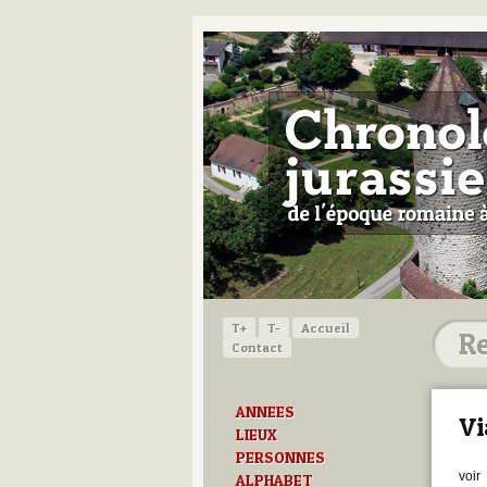
T+
T-
Accueil
Contact
ANNEES
Vi
LIEUX
PERSONNES
voir
ALPHABET