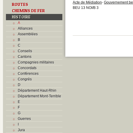
Acte de Médiation
-
Gouvernement be
ROUTES
BEU 13 NOI/B 3
CHEMINS DE FER
HISTOIRE
A
Alliances
Assemblées
B
C
Conseils
Cantons
Compagnies militaires
Concordats
Conférences
Congrès
D
Département Haut-Rhin
Département Mont-Terrible
E
F
G
Guerres
I
Jura