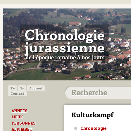
T+
T-
Accueil
Contact
ANNEES
Kulturkampf
LIEUX
PERSONNES
Chronologie
ALPHABET