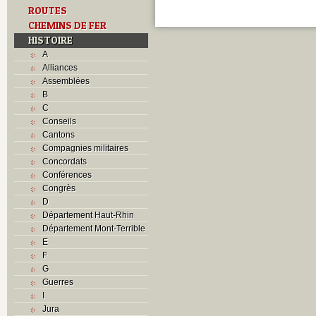
ROUTES
CHEMINS DE FER
HISTOIRE
A
Alliances
Assemblées
B
C
Conseils
Cantons
Compagnies militaires
Concordats
Conférences
Congrès
D
Département Haut-Rhin
Département Mont-Terrible
E
F
G
Guerres
I
Jura