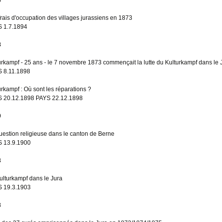
frais d'occupation des villages jurassiens en 1873
 1.7.1894
8
urkampf - 25 ans - le 7 novembre 1873 commençait la lutte du Kulturkampf dans le 
 8.11.1898
urkampf : Où sont les réparations ?
 20.12.1898 PAYS 22.12.1898
0
uestion religieuse dans le canton de Berne
 13.9.1900
3
ulturkampf dans le Jura
 19.3.1903
3