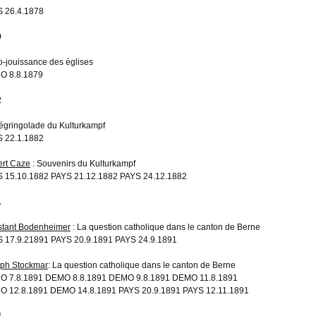
 26.4.1878
9
o-jouissance des églises
O 8.8.1879
2
égringolade du Kulturkampf
 22.1.1882
rt Caze
: Souvenirs du Kulturkampf
 15.10.1882 PAYS 21.12.1882 PAYS 24.12.1882
1
tant Bodenheimer
: La question catholique dans le canton de Berne
 17.9.21891 PAYS 20.9.1891 PAYS 24.9.1891
ph Stockmar
: La question catholique dans le canton de Berne
 7.8.1891 DEMO 8.8.1891 DEMO 9.8.1891 DEMO 11.8.1891
 12.8.1891 DEMO 14.8.1891 PAYS 20.9.1891 PAYS 12.11.1891
4