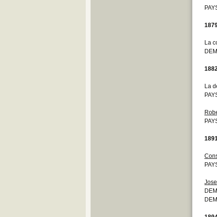
PAYS
187
La c
DEM
188
La d
PAYS
Robe
PAYS
189
Cons
PAYS
Jose
DEMO
DEMO
189