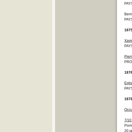
PAYS
Bern
PAYS
187
Xavi
PAYS
Pierr
PRO
187
Egli
PAYS
187
Occu
7/10
Porr
20 j