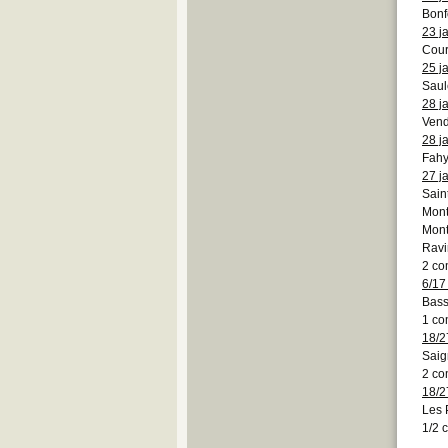
Bonf
23 j
Cour
25 j
Saul
28 j
Vend
28 j
Fahy
27 j
Sain
Mon
Mont
Ravi
2 co
6/17
Bass
1 co
18/2
Saig
2 co
18/2
Les
1/2 