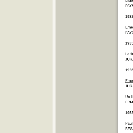
List
PAYS
193
Erne
PAYS
193
La fi
JURA
193
Ernes
JURA
Un l
FRM
195
Paul
BES