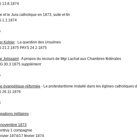
 13.8.1874
e et le Jura catholique en 1873, suite et fin
 1.1.1874
5
er Kohler
: La question des Ursulines
 21.2.1875 PAYS 24.2.1875
e Jolissaint
: A propos du recours de Mgr Lachat aux Chambres fédérales
G 30.3.1875
supplément
6
se évangélique-réformée
- Le protestantisme installé dans les églises catholiques 
 26.11.1876
8
pations militaires
:
 novembre 1873
entruy 1 compagnie
anvier 1874/17 février 1874