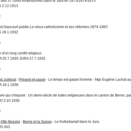
e des 37 curés emprisonnés dans le Jura en 1873/1874/1875
 2.12.1913
2
st Daucourt publie
Le vieux catholicisme et ses réformes 1874-1883
 28.1.1932
5
n d'un long conflit religieux
 25.7.1935 JURA 27.7.1935
6
t Juillerat
:
Présent et passé
- Le temps est galant homme - Mgr Eugène Lachat au
 18.1.1936
ivre qui s'impose :
Un demi-siècle de luttes religieuses dans le canton de Berne
, pa
O 3.10.1936
3
-Otto Bessire
:
Berne et la Suisse
- Le Kulturkampf dans le Jura
/G 343