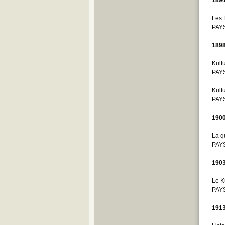
Les 
PAYS
189
Kult
PAYS
Kult
PAYS
190
La q
PAYS
190
Le K
PAYS
191