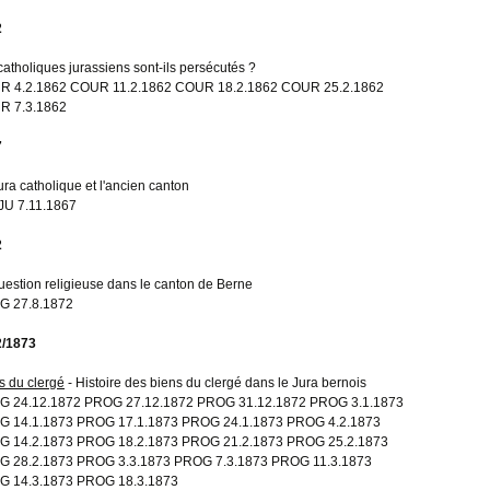
2
catholiques jurassiens sont-ils persécutés ?
 4.2.1862 COUR 11.2.1862 COUR 18.2.1862 COUR 25.2.1862
R 7.3.1862
7
ura catholique et l'ancien canton
U 7.11.1867
2
uestion religieuse dans le canton de Berne
G 27.8.1872
2/1873
s du clergé
- Histoire des biens du clergé dans le Jura bernois
 24.12.1872 PROG 27.12.1872 PROG 31.12.1872 PROG 3.1.1873
 14.1.1873 PROG 17.1.1873 PROG 24.1.1873 PROG 4.2.1873
 14.2.1873 PROG 18.2.1873 PROG 21.2.1873 PROG 25.2.1873
 28.2.1873 PROG 3.3.1873 PROG 7.3.1873 PROG 11.3.1873
G 14.3.1873 PROG 18.3.1873