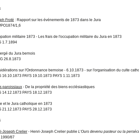
3
ph Froté
: Rapport sur les événements de 1873 dans le Jura
/PO1874/1,6
pation militaire 1873 - Les frais de l'occupation militaire du Jura en 1873
 1.7.1894
lergé du Jura bernois
G 26.8.1873
idérations sur l'Ordonnance bernoise - 6.10.1873 - sur l'organisation du culte cath
 16.10.1873 PAYS 19.10.1873 PAYS 1.11.1873
s paroissiaux
- De la propriété des biens ecclésiastiques
 14.12.1873 PAYS 18.12.1873
e et le Jura catholique en 1873
 21.12.1873 PAYS 28.12.1873
4
i-Joseph Crelier
- Henri-Joseph Crelier publie
L'Ours devenu pasteur ou la perséc
 1990/87