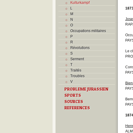
Kulturkampf
L
187
M
Jose
N
RAP
O
Occupations militaires
Occu
P
PAYS
R
Révolutions
Le c
S
PRO
Serment
T
Cons
Traités
PAYS
Troubles
V
Bien
PROBLEME JURASSIEN
PAYS
SPORTS
Bern
SOURCES
PAYS
REFERENCES
187
Henr
ALM