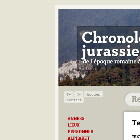
T+
T-
Accueil
Contact
ANNEES
Te
LIEUX
PERSONNES
TEX
ALPHABET