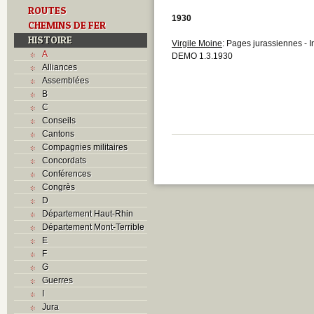
ROUTES
1930
CHEMINS DE FER
HISTOIRE
Virgile Moine
: Pages jurassiennes - 
A
DEMO 1.3.1930
Alliances
Assemblées
B
C
Conseils
Cantons
Compagnies militaires
Concordats
Conférences
Congrès
D
Département Haut-Rhin
Département Mont-Terrible
E
F
G
Guerres
I
Jura