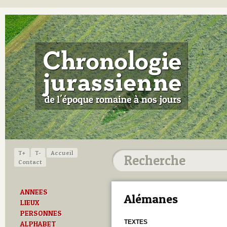
T+
T-
Accueil
Contact
ANNEES
Alémanes
LIEUX
PERSONNES
TEXTES
ALPHABET