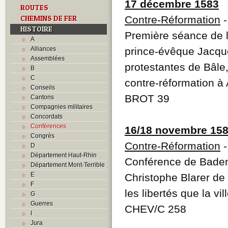
17 décembre 1583
ROUTES
CHEMINS DE FER
Contre-Réformation
HISTOIRE
Première séance de l
A
Alliances
prince-évêque Jacque
Assemblées
protestantes de Bâle,
B
C
contre-réformation à 
Conseils
BROT 39
Cantons
Compagnies militaires
Concordats
Conférences
16/18 novembre 15
Congrès
Contre-Réformation
D
Département Haut-Rhin
Conférence de Baden 
Département Mont-Terrible
E
Christophe Blarer de
F
les libertés que la vi
G
Guerres
CHEV/C 258
I
Jura