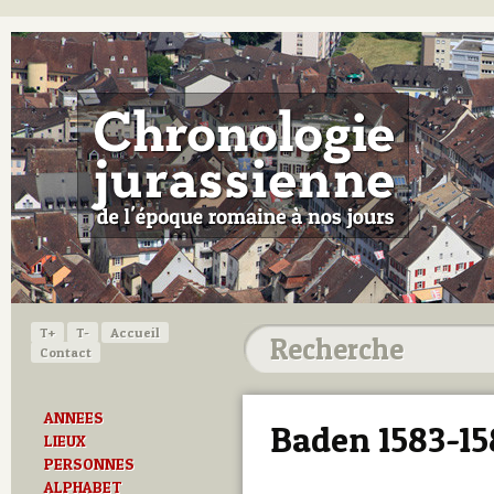
T+
T-
Accueil
Contact
ANNEES
Baden 1583-15
LIEUX
PERSONNES
ALPHABET