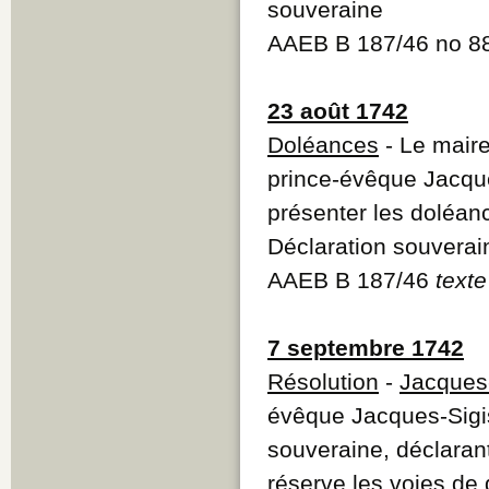
souveraine
AAEB B 187/46 no 
23 août 1742
Doléances
- Le mair
prince-évêque Jacqu
présenter les doléa
Déclaration souverai
AAEB B 187/46
texte
7 septembre 1742
Résolution
-
Jacques
évêque Jacques-Sigi
souveraine, déclarant
réserve les voies de 