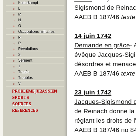
Kulturkampf
Sigismond de Reina
L
M
AAEB B 187/46
texte
N
O
Occupations militaires
14 juin 1742
P
R
Demande en grâce
-
Révolutions
évêque Jacques-Sigi
S
Serment
désordres et menaces
T
Traités
AAEB B 187/46
texte
Troubles
V
PROBLEME JURASSIEN
23 juin 1742
SPORTS
Jacques-Sigismond 
SOURCES
REFERENCES
de Reinach donne la 
réglant les droits de 
AAEB B 187/46 no 