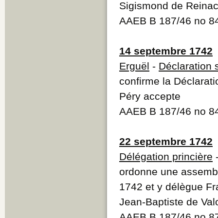
Sigismond de Reinach
AAEB B 187/46 no 8
14 septembre 1742
Erguël
-
Déclaration 
confirme la Déclarat
Péry accepte
AAEB B 187/46 no 84
22 septembre 1742
Délégation princière
-
ordonne une assembl
1742 et y délègue Fr
Jean-Baptiste de Valor
AAEB B 187/46 no 