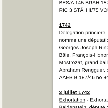
BES/A 145 BRAH 15
RIC 3 STÄH II/75 V
1742
Délégation princière
-
nomme une députatio
Georges-Joseph Rinc
Bâle, François-Honor
Mestrezat, grand bail
Abraham Rengguer, s
AAEB B 187/46 no 8
3 juillet 1742
Exhortation
- Exhorta
Baldenstein, député