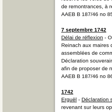
de remontrances, à r
AAEB B 187/46 no 
7 septembre 1742
Délai de réflexion
- O
Reinach aux maires d
assemblées de commu
Déclaration souverain
afin de proposer de 
AAEB B 187/46 no 8
1742
Erguël
-
Déclaration 
revenant sur leurs o