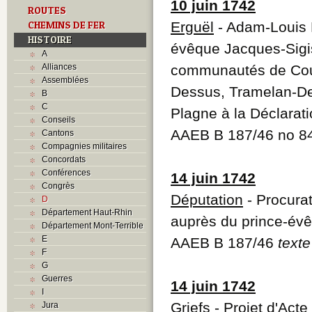
10 juin 1742
ROUTES
CHEMINS DE FER
Erguël
- Adam-Louis M
HISTOIRE
évêque Jacques-Sigi
A
Alliances
communautés de Cour
Assemblées
Dessus, Tramelan-De
B
C
Plagne à la Déclarat
Conseils
AAEB B 187/46 no 8
Cantons
Compagnies militaires
Concordats
Conférences
14 juin 1742
Congrès
Députation
- Procura
D
Département Haut-Rhin
auprès du prince-év
Département Mont-Terrible
E
AAEB B 187/46
texte
F
G
Guerres
14 juin 1742
I
Griefs
- Projet d'Act
Jura