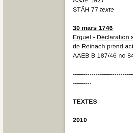
ASJE 1927
STÄH 77
texte
30 mars 1746
Erguël
-
Déclaration 
de Reinach prend ac
AAEB B 187/46 no 8
----------------------------
---------
TEXTES
2010