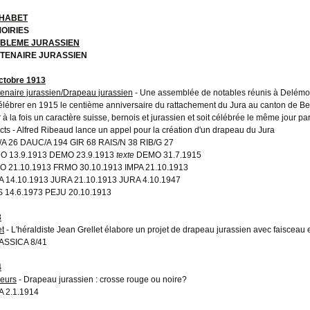
HABET
OIRIES
BLEME JURASSIEN
TENAIRE JURASSIEN
ctobre 1913
enaire jurassien/Drapeau jurassien
- Une assemblée de notables réunis à Delémont
élébrer en 1915 le centième anniversaire du rattachement du Jura au canton de Bern
r à la fois un caractère suisse, bernois et jurassien et soit célébrée le même jour pa
ricts - Alfred Ribeaud lance un appel pour la création d'un drapeau du Jura
A 26 DAUC/A 194 GIR 68 RAIS/N 38 RIB/G 27
O 13.9.1913 DEMO 23.9.1913
texte
DEMO 31.7.1915
 21.10.1913 FRMO 30.10.1913 IMPA 21.10.1913
 14.10.1913 JURA 21.10.1913 JURA 4.10.1947
 14.6.1973 PEJU 20.10.1913
3
et
- L'héraldiste Jean Grellet élabore un projet de drapeau jurassien avec faisceau 
ASSICA 8/41
4
eurs
- Drapeau jurassien : crosse rouge ou noire?
 2.1.1914