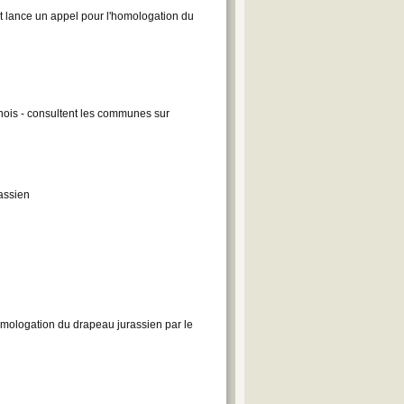
t lance un appel pour l'homologation du
nois - consultent les communes sur
assien
omologation du drapeau jurassien par le