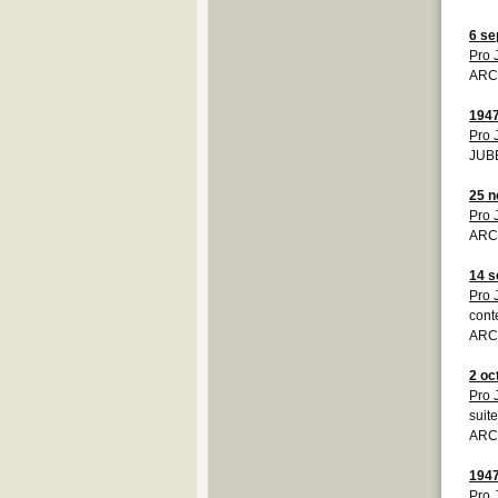
6 se
Pro 
ARCJ
194
Pro 
JUBE
25 
Pro 
ARCJ
14 s
Pro 
cont
ARCJ
2 oc
Pro 
suit
ARCJ
194
Pro 