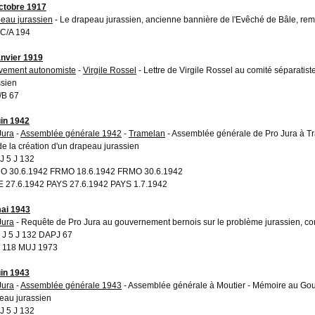
ctobre 1917
eau jurassien
- Le drapeau jurassien, ancienne bannière de l'Evêché de Bâle, rem
C/A 194
anvier 1919
ement autonomiste
-
Virgile Rossel
- Lettre de Virgile Rossel au comité séparatiste
ssien
/B 67
uin 1942
Jura
-
Assemblée générale 1942
-
Tramelan
- Assemblée générale de Pro Jura à Tr
ude la création d'un drapeau jurassien
 5 J 132
 30.6.1942 FRMO 18.6.1942 FRMO 30.6.1942
 27.6.1942 PAYS 27.6.1942 PAYS 1.7.1942
ai 1943
Jura
- Requête de Pro Jura au gouvernement bernois sur le problème jurassien, c
J 5 J 132 DAPJ 67
 118 MUJ 1973
uin 1943
Jura
-
Assemblée générale 1943
- Assemblée générale à Moutier - Mémoire au Go
eau jurassien
 5 J 132