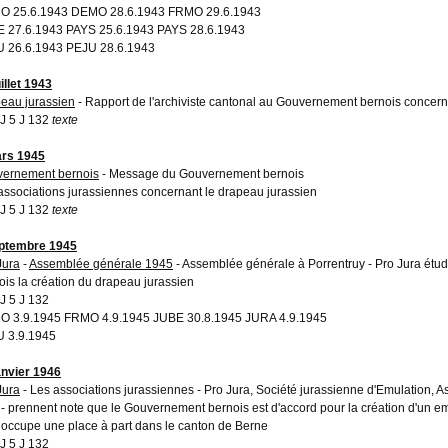
O 25.6.1943 DEMO 28.6.1943 FRMO 29.6.1943
 27.6.1943 PAYS 25.6.1943 PAYS 28.6.1943
 26.6.1943 PEJU 28.6.1943
illet 1943
eau jurassien
- Rapport de l'archiviste cantonal au Gouvernement bernois concern
 5 J 132
texte
rs 1945
ernement bernois
- Message du Gouvernement bernois
associations jurassiennes concernant le drapeau jurassien
 5 J 132
texte
ptembre 1945
Jura
-
Assemblée générale 1945
- Assemblée générale à Porrentruy - Pro Jura étu
ois la création du drapeau jurassien
 5 J 132
 3.9.1945 FRMO 4.9.1945 JUBE 30.8.1945 JURA 4.9.1945
 3.9.1945
anvier 1946
Jura
- Les associations jurassiennes - Pro Jura, Société jurassienne d'Emulation, As
 - prennent note que le Gouvernement bernois est d'accord pour la création d'un 
 occupe une place à part dans le canton de Berne
 5 J 132