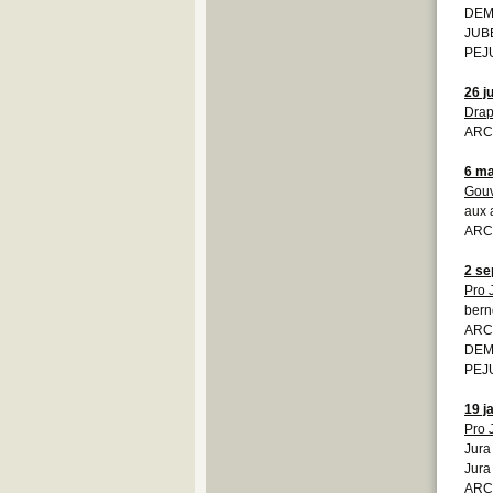
DEM
JUBE
PEJU
26 ju
Drap
ARCJ
6 ma
Gouv
aux 
ARCJ
2 se
Pro 
bern
ARCJ
DEMO
PEJU
19 j
Pro 
Jura
Jura
ARCJ