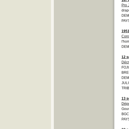
Pro 
drap
DEMO
PAYS
195
Cons
l'ho
DEM
12 s
Décr
FOJ
BRE
DEM
JULI
TRIB
13 s
Dépu
Gouv
BGC
PAYS