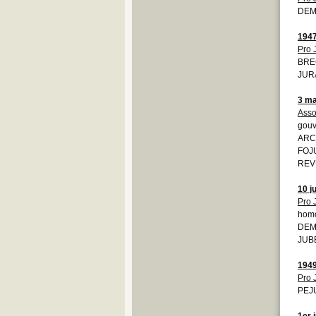
DEMO
194
Pro 
BRE
JURA
3 ma
Asso
gouv
ARCJ
FOJU
REV
10 ju
Pro 
homo
DEMO
JUBE
194
Pro 
PEJ
1er j