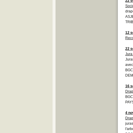
22 s
Soci
drap
ASJE
TRIB
12 s
Rec
22 s
Jura
Jura
avec
BGCB
DEMO
16 s
Drap
BGCB
PAYS
4 n
Drap
jura
l'ar