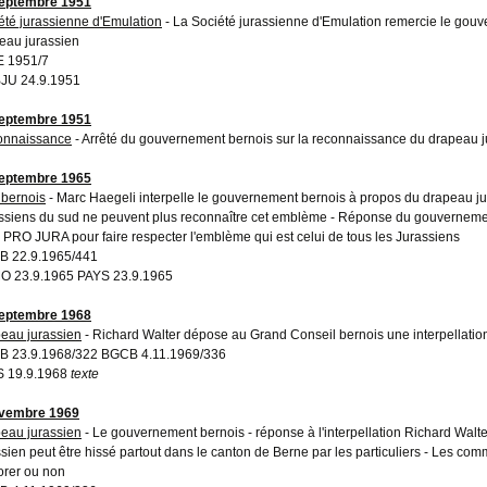
eptembre 1951
été jurassienne d'Emulation
- La Société jurassienne d'Emulation remercie le gou
eau jurassien
 1951/7
JU 24.9.1951
eptembre 1951
onnaissance
- Arrêté du gouvernement bernois sur la reconnaissance du drapeau j
eptembre 1965
 bernois
- Marc Haegeli interpelle le gouvernement bernois à propos du drapeau ju
ssiens du sud ne peuvent plus reconnaître cet emblème - Réponse du gouvernement
 PRO JURA pour faire respecter l'emblème qui est celui de tous les Jurassiens
 22.9.1965/441
 23.9.1965 PAYS 23.9.1965
eptembre 1968
eau jurassien
- Richard Walter dépose au Grand Conseil bernois une interpellation
 23.9.1968/322 BGCB 4.11.1969/336
 19.9.1968
texte
ovembre 1969
eau jurassien
- Le gouvernement bernois - réponse à l'interpellation Richard Walt
ssien peut être hissé partout dans le canton de Berne par les particuliers - Les commu
borer ou non