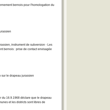
vernement bernois pour l'homologation du
urassien
rassien, instrument de subversion - Les
 bernois : prise de contact envisagée
 sur le drapeau jurassien
er du 16.9.1968 déclare que le drapeau
nes et les districts sont libres de