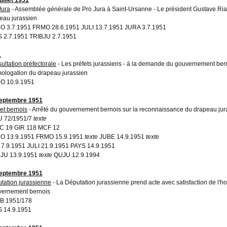
Jura
- Assemblée générale de Pro Jura à Saint-Ursanne - Le président Gustave Ria
eau jurassien
 3.7.1951 FRMO 28.6.1951 JULI 13.7.1951 JURA 3.7.1951
 2.7.1951 TRIBJU 2.7.1951
1
ultation préfectorale
- Les préfets jurassiens - à la demande du gouvernement ber
mologation du drapeau jurassien
O 10.9.1951
eptembre 1951
et bernois
- Arrêté du gouvernement bernois sur la reconnaissance du drapeau jur
U 72/1951/7
texte
C 19 GIR 118 MCF 12
O 13.9.1951 FRMO 15.9.1951
texte
JUBE 14.9.1951
texte
 7.9.1951 JULI 21.9.1951 PAYS 14.9.1951
JU 13.9.1951
texte
QUJU 12.9.1994
eptembre 1951
tation jurassienne
- La Députation jurassienne prend acte avec satisfaction de l'h
ernement bernois
B 1951/178
 14.9.1951