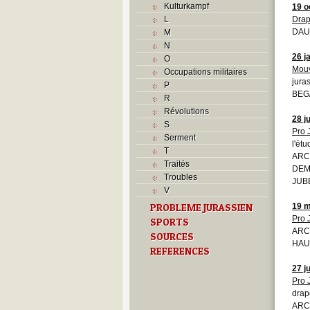
Kulturkampf
19 o
L
Drap
DAU
M
N
26 j
O
Mouv
Occupations militaires
jura
P
BEG
R
Révolutions
28 j
S
Pro 
Serment
l'ét
T
ARCJ
Traités
DEMO
Troubles
JUBE
V
PROBLEME JURASSIEN
19 m
Pro 
SPORTS
ARC 
SOURCES
HAU
REFERENCES
27 j
Pro 
drap
ARCJ