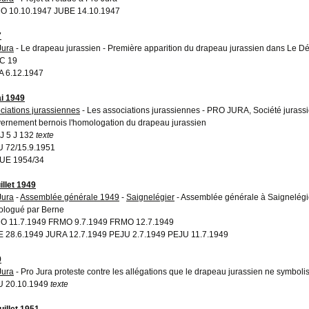
 10.10.1947 JUBE 14.10.1947
7
Jura
- Le drapeau jurassien - Première apparition du drapeau jurassien dans Le D
C 19
 6.12.1947
i 1949
ciations jurassiennes
- Les associations jurassiennes - PRO JURA, Société jurass
ernement bernois l'homologation du drapeau jurassien
 5 J 132
texte
 72/15.9.1951
UE 1954/34
illet 1949
Jura
-
Assemblée générale 1949
-
Saignelégier
- Assemblée générale à Saignelégier
logué par Berne
 11.7.1949 FRMO 9.7.1949 FRMO 12.7.1949
 28.6.1949 JURA 12.7.1949 PEJU 2.7.1949 PEJU 11.7.1949
9
Jura
- Pro Jura proteste contre les allégations que le drapeau jurassien ne symboli
U 20.10.1949
texte
uillet 1951