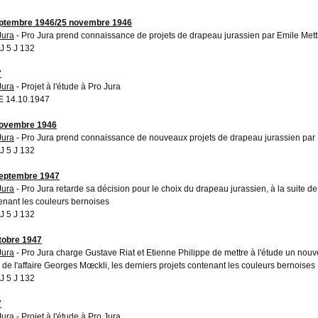
ptembre 1946/25 novembre 1946
Jura
- Pro Jura prend connaissance de projets de drapeau jurassien par Emile Mettl
 5 J 132
7
Jura
- Projet à l'étude à Pro Jura
 14.10.1947
novembre 1946
Jura
- Pro Jura prend connaissance de nouveaux projets de drapeau jurassien par E
 5 J 132
eptembre 1947
Jura
- Pro Jura retarde sa décision pour le choix du drapeau jurassien, à la suite de 
enant les couleurs bernoises
 5 J 132
tobre 1947
Jura
- Pro Jura charge Gustave Riat et Etienne Philippe de mettre à l'étude un nouv
e de l'affaire Georges Mœckli, les derniers projets contenant les couleurs bernoises
 5 J 132
7
Jura
- Projet à l'étude à Pro Jura