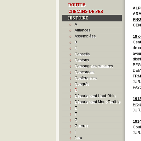
ROUTES
ALP
CHEMINS DE FER
ARM
HISTOIRE
PRO
A
CEN
Alliances
Assemblées
19 o
B
Cent
de c
C
avoi
Conseils
dist
Cantons
BEG/
Compagnies militaires
DEM
Concordats
FRMO
Conférences
JURA
Congrès
PAYS
D
Département Haut-Rhin
191
Département Mont-Terrible
Proj
E
JUR
F
G
191
Guerres
Coul
I
JURA
Jura