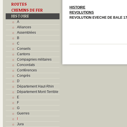
ROUTES
HISTOIRE
CHEMINS DE FER
REVOLUTIONS
HISTOIRE
REVOLUTION EVECHE DE BALE 1
A
Alliances
Assemblées
B
C
Conseils
Cantons
Compagnies militaires
Concordats
Conférences
Congrès
D
Département Haut-Rhin
Département Mont-Terrible
E
F
G
Guerres
I
Jura