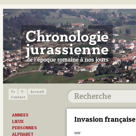
T+
T-
Accueil
Contact
ANNEES
Invasion française
LIEUX
PERSONNES
voir
ALPHABET