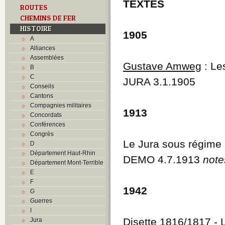
TEXTES
ROUTES
CHEMINS DE FER
HISTOIRE
1905
A
Alliances
Assemblées
Gustave Amweg
: Le
B
C
JURA 3.1.1905
Conseils
Cantons
Compagnies militaires
1913
Concordats
Conférences
Congrès
Le Jura sous régime 
D
Département Haut-Rhin
DEMO 4.7.1913
note
Département Mont-Terrible
E
F
1942
G
Guerres
I
Disette 1816/1817
- 
Jura