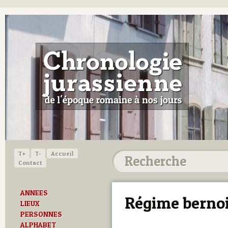
T+
T-
Accueil
Contact
ANNEES
Régime berno
LIEUX
PERSONNES
ALPHABET