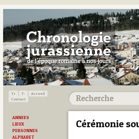
T+
T-
Accueil
Contact
ANNEES
Cérémonie sou
LIEUX
PERSONNES
ALPHABET