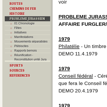
voir
ROUTES
CHEMINS DE FER
HISTOIRE
PROBLEME JURAS
PROBLEME JURASSIEN
AFFAIRE FURGLER
01 Chronologie
Fêtes
Initiatives
Manifestations
1979
Mouvements séparatistes
Philatélie
- Un timbre
Plébiscites
Rapports bernois
DEMO 11.4.1979
Réunification -
Reconstitution unité Jura
SPORTS
1979
SOURCES
Conseil fédéral
- Cér
REFERENCES
que fera le Conseil f
DEMO 20.4.1979
1979