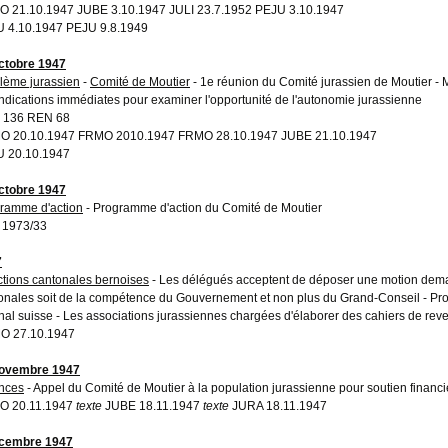
 21.10.1947 JUBE 3.10.1947 JULI 23.7.1952 PEJU 3.10.1947
 4.10.1947 PEJU 9.8.1949
ctobre 1947
lème jurassien
-
Comité de Moutier
- 1e réunion du Comité jurassien de Moutier - Mi
ndications immédiates pour examiner l'opportunité de l'autonomie jurassienne
 136 REN 68
 20.10.1947 FRMO 2010.1947 FRMO 28.10.1947 JUBE 21.10.1947
 20.10.1947
ctobre 1947
ramme d'action
- Programme d'action du Comité de Moutier
 1973/33
7
ctions cantonales bernoises
- Les délégués acceptent de déposer une motion deman
onales soit de la compétence du Gouvernement et non plus du Grand-Conseil - Prot
nal suisse - Les associations jurassiennes chargées d'élaborer des cahiers de rev
O 27.10.1947
novembre 1947
nces
- Appel du Comité de Moutier à la population jurassienne pour soutien financi
O 20.11.1947
texte
JUBE 18.11.1947
texte
JURA 18.11.1947
écembre 1947