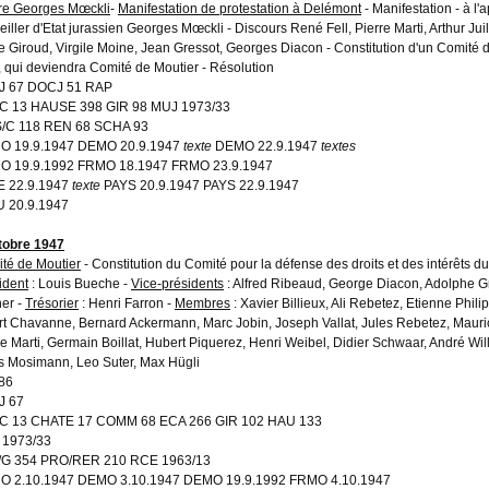
ire Georges Mœckli
-
Manifestation de protestation à Delémont
- Manifestation - à l'
eiller d'Etat jurassien Georges Mœckli - Discours René Fell, Pierre Marti, Arthur Jui
e Giroud, Virgile Moine, Jean Gressot, Georges Diacon - Constitution d'un Comité d
, qui deviendra Comité de Moutier - Résolution
J 67 DOCJ 51 RAP
C 13 HAUSE 398 GIR 98 MUJ 1973/33
/C 118 REN 68 SCHA 93
O 19.9.1947 DEMO 20.9.1947
texte
DEMO 22.9.1947
textes
O 19.9.1992 FRMO 18.1947 FRMO 23.9.1947
E 22.9.1947
texte
PAYS 20.9.1947 PAYS 22.9.1947
 20.9.1947
tobre 1947
té de Moutier
- Constitution du Comité pour la défense des droits et des intérêts d
ident
: Louis Bueche -
Vice-présidents
: Alfred Ribeaud, George Diacon, Adolphe G
ner -
Trésorier
: Henri Farron -
Membres
: Xavier Billieux, Ali Rebetez, Etienne Phil
rt Chavanne, Bernard Ackermann, Marc Jobin, Joseph Vallat, Jules Rebetez, Mauric
re Marti, Germain Boillat, Hubert Piquerez, Henri Weibel, Didier Schwaar, André Will
s Mosimann, Leo Suter, Max Hügli
86
J 67
C 13 CHATE 17 COMM 68 ECA 266 GIR 102 HAU 133
 1973/33
/G 354 PRO/RER 210 RCE 1963/13
O 2.10.1947 DEMO 3.10.1947 DEMO 19.9.1992 FRMO 4.10.1947