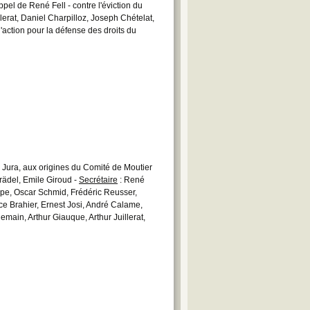
appel de René Fell - contre l'éviction du
llerat, Daniel Charpilloz, Joseph Chételat,
'action pour la défense des droits du
u Jura, aux origines du Comité de Moutier
rädel, Emile Giroud -
Secrétaire
: René
ippe, Oscar Schmid, Frédéric Reusser,
e Brahier, Ernest Josi, André Calame,
emain, Arthur Giauque, Arthur Juillerat,