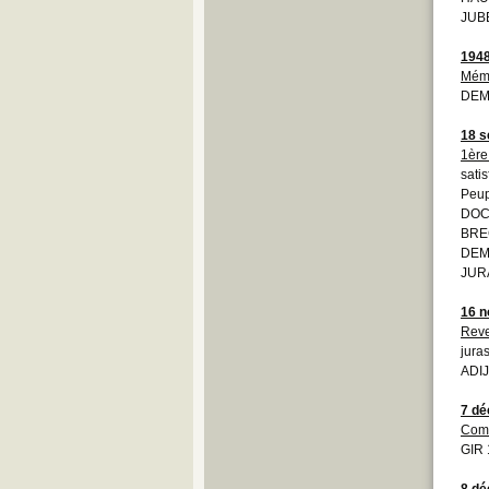
JUBE
194
Mém
DEM
18 s
1ère
sati
Peup
DOCJ
BRE
DEM
JURA
16 
Reve
jura
ADIJ
7 d
Comi
GIR
8 d