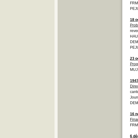
FRMO
PEJU
18 o
Prob
reve
HAU
DEMO
PEJU
23 o
Prog
MUJ
194
Dire
cant
Jour
DEM
16 
Fina
FRM
6 d