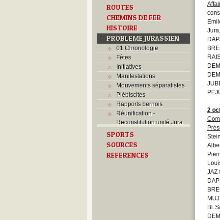
Affa
ROUTES
cons
CHEMINS DE FER
Emil
HISTOIRE
Jura
PROBLEME JURASSIEN
DAP
01 Chronologie
BRE
RAIS
Fêtes
DEM
Initiatives
DEM
Manifestations
JUB
Mouvements séparatistes
PEJU
Plébiscites
Rapports bernois
2 oc
Réunification -
Comi
Reconstitution unité Jura
Prés
SPORTS
Stei
SOURCES
Albe
REFERENCES
Pier
Loui
JAZ 
DAP
BRE
MUJ
BES
DEM