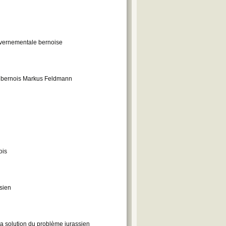
uvernementale bernoise
at bernois Markus Feldmann
ois
ssien
la solution du problème jurassien