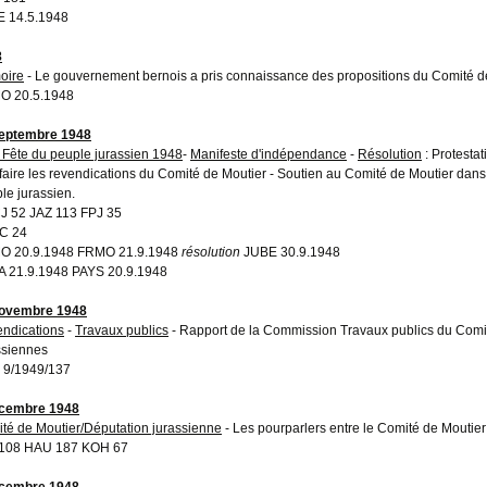
 14.5.1948
8
oire
- Le gouvernement bernois a pris connaissance des propositions du Comité d
O 20.5.1948
eptembre 1948
 Fête du peuple jurassien 1948
-
Manifeste d'indépendance
-
Résolution
: Protesta
sfaire les revendications du Comité de Moutier - Soutien au Comité de Moutier dans s
le jurassien.
 52 JAZ 113 FPJ 35
C 24
O 20.9.1948 FRMO 21.9.1948
résolution
JUBE 30.9.1948
 21.9.1948 PAYS 20.9.1948
novembre 1948
ndications
-
Travaux publics
- Rapport de la Commission Travaux publics du Comit
ssiennes
 9/1949/137
écembre 1948
té de Moutier/Députation jurassienne
- Les pourparlers entre le Comité de Moutier
 108 HAU 187 KOH 67
écembre 1948