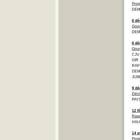
Prog
DEM
6 d
Gouv
DEM
6 d
Gouv
CJU
GIR 
RAP
DEM
JUB
9 d
Décl
PAYS
12 f
Rapp
HAU
14 a
Proj