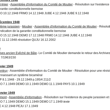
t-Imier
-
Assemblée d'information du Comité de Moutier
- Résolution sur l'existence
arantie constitutionnelle bernoise
 10.12.1948 FRMO 14.12.1948 JUBE 4.12.1948 JUBE 9.12.1948
décembre 1948
lème jurassien
-
Moutier
-
Assemblée d'information du Comité de Moutier
- Résoluti
ndication de la garantie constitutionnelle bernoise
 15.12.1948 DEMO 17.12.1948 FRMO 14.12.1948 JUBE 4.12.1948
E 11.12.1948
résolution
QUJU 16.12.2002
9
ives ancien Evêché de Bâle
- Le Comité de Moutier demande le retour des Archives
 7/1963/150
nvier 1949
entruy
- Assemblée d'information du Comité de Moutier - Résolution pour une révisi
nnaissant un système bicaméral
 8.1.1948 - 29.12.1949 p.195/4 211/2
 7.1.1949 DEMO 10.1.1949 DEMO 11.1.1949 PAYS 10.1.1949
anvier 1949
émont
-
Assemblée d'information
- Résolution sur l'existence du peuple jurassien et 
O 7.1.1949 DEMO 15.1.1949 DEMO 17.1.1949
texte
 4.12.1948 PEJU 17.1.1949