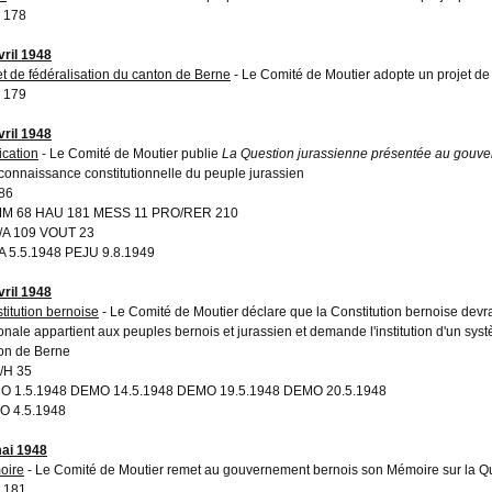
 178
vril 1948
et de fédéralisation du canton de Berne
- Le Comité de Moutier adopte un projet de
 179
vril 1948
ication
- Le Comité de Moutier publie
La Question jurassienne présentée au gouv
econnaissance constitutionnelle du peuple jurassien
86
M 68 HAU 181 MESS 11 PRO/RER 210
/A 109 VOUT 23
 5.5.1948 PEJU 9.8.1949
vril 1948
titution bernoise
- Le Comité de Moutier déclare que la Constitution bernoise devr
onale appartient aux peuples bernois et jurassien et demande l'institution d'un syst
on de Berne
/H 35
O 1.5.1948 DEMO 14.5.1948 DEMO 19.5.1948 DEMO 20.5.1948
O 4.5.1948
ai 1948
oire
- Le Comité de Moutier remet au gouvernement bernois son Mémoire sur la Q
 181