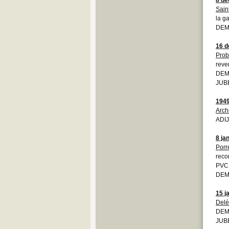
Sain
la g
DEMO
16 
Prob
reve
DEMO
JUB
194
Arch
ADIJ
8 ja
Porr
reco
PVCP
DEMO
15 j
Del
DEM
JUBE