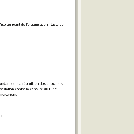
se au point de l'organisation - Liste de
dant que la répartition des directions
estation contre la censure du Ciné-
endications
er