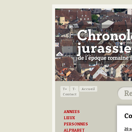
T+
T-
Accueil
Contact
ANNEES
Co
LIEUX
PERSONNES
20 s
ALPHABET