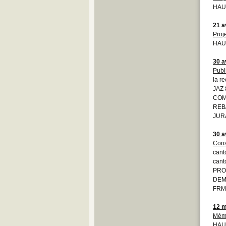
HAU
21 a
Proj
HAU
30 a
Publ
la r
JAZ 
COM
REB
JURA
30 a
Cons
cant
cant
PRO
DEM
FRM
12 m
Mém
HAU