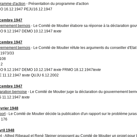
ramme d'action
- Présentation du programme d'action
O 16.12.1947 PEJU16.12.1947
écembre 1947
ernement bernois
- Le Comité de Moutier élabore sa réponse à la déclaration go
O 9.12.1947 DEMO 10.12.1947
texte
écembre 1947
ernement bernois
- Le Comité de Moutier réfute les arguments du conseiller d'Et
 1973/33
108
 2
O 9.12.1947 DEMO 10.12.1947
texte
FRMO 18.12.1947
texte
E 11.12.1947
texte
QUJU 6.12.2002
écembre 1947
aration bernoise
- Le Comité de Moutier juge la déclaration du gouvernement bern
 11.12.1947
texte
évrier 1948
ort
- Le Comité de Moutier décide la publication d'un rapport sur le problème jura
 176
vril 1948
et
- Alfred Ribeaud et René Steiner proposent au Comité de Moutier un projet pour 