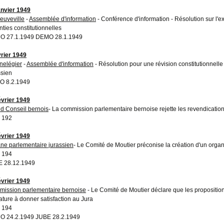
anvier 1949
euveville
-
Assemblée d'information
- Conférence d'information - Résolution sur l'e
nties constitutionnelles
O 27.1.1949 DEMO 28.1.1949
vrier 1949
nelégier
-
Assemblée d'information
- Résolution pour une révision constitutionnell
ssien
O 8.2.1949
évrier 1949
d Conseil bernois
- La commission parlementaire bernoise rejette les revendicatio
 192
évrier 1949
ne parlementaire jurassien
- Le Comité de Moutier préconise la création d'un organ
 194
 28.12.1949
évrier 1949
ission parlementaire bernoise
- Le Comité de Moutier déclare que les propositio
ature à donner satisfaction au Jura
 194
 24.2.1949 JUBE 28.2.1949