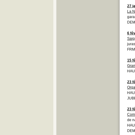
27 j
La N
gara
DEM
6 fé
Saig
jura
FRM
15 f
Gran
HAU
23 f
Orga
HAU
JUBE
23 f
Comm
de n
HAU
DEMO