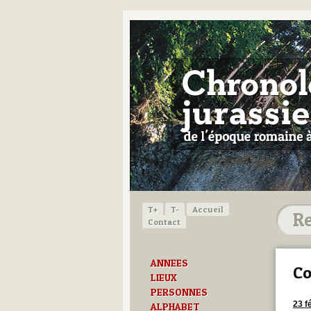
T+
T-
Accueil
Contact
ANNEES
Co
LIEUX
PERSONNES
23 f
ALPHABET