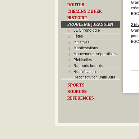
Gran
ROUTES
créa
CHEMINS DE FER
BGC
HISTOIRE
PROBLEME JURASSIEN
2 fé
01 Chronologie
Gran
parl
Fêtes
BGC
Initiatives
Manifestations
Mouvements séparatistes
Plébiscites
Rapports bernois
Réunification -
Reconstitution unité Jura
SPORTS
SOURCES
REFERENCES