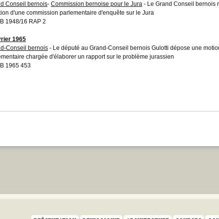
d Conseil bernois
-
Commission bernoise pour le Jura
- Le Grand Conseil bernois r
tion d'une commission parlementaire d'enquête sur le Jura
B 1948/16 RAP 2
vrier 1965
d-Conseil bernois
- Le député au Grand-Conseil bernois Gulotti dépose une motio
ementaire chargée d'élaborer un rapport sur le problème jurassien
B 1965 453