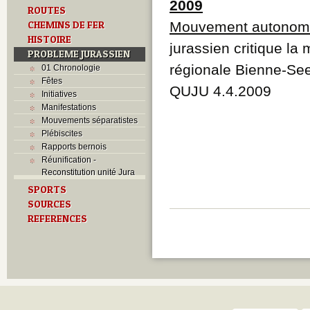
2009
ROUTES
CHEMINS DE FER
Mouvement autonomis
HISTOIRE
jurassien critique la
PROBLEME JURASSIEN
régionale Bienne-See
01 Chronologie
Fêtes
QUJU 4.4.2009
Initiatives
Manifestations
Mouvements séparatistes
Plébiscites
Rapports bernois
Réunification -
Reconstitution unité Jura
SPORTS
SOURCES
REFERENCES