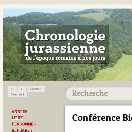
T+
T-
Accueil
Contact
ANNEES
Conférence Bi
LIEUX
PERSONNES
ALPHABET