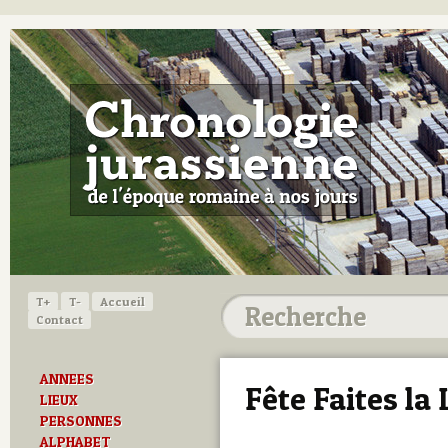
T+
T-
Accueil
Contact
ANNEES
Fête Faites la 
LIEUX
PERSONNES
ALPHABET