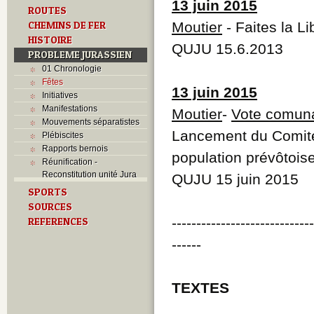
13 juin 2015
ROUTES
CHEMINS DE FER
Moutier
- Faites la Li
HISTOIRE
QUJU 15.6.2013
PROBLEME JURASSIEN
01 Chronologie
Fêtes
13 juin 2015
Initiatives
Manifestations
Moutier
-
Vote comuna
Mouvements séparatistes
Lancement du Comité 
Plébiscites
Rapports bernois
population prévôtois
Réunification -
Reconstitution unité Jura
QUJU 15 juin 2015
SPORTS
SOURCES
----------------------------
REFERENCES
------
TEXTES