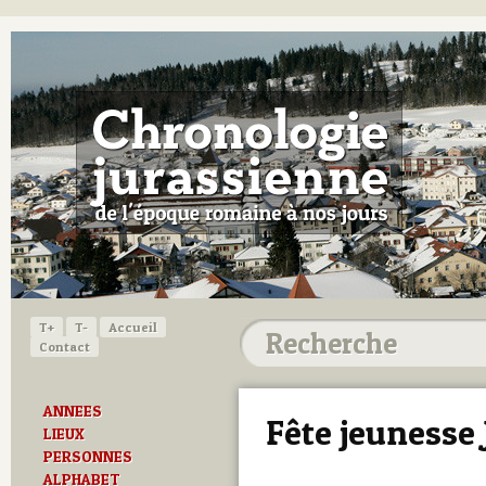
T+
T-
Accueil
Contact
ANNEES
Fête jeunesse 
LIEUX
PERSONNES
ALPHABET