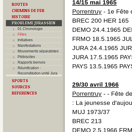
14/15 mai 1965
ROUTES
CHEMINS DE FER
Porrentruy
- 1e Fête 
HISTOIRE
BREC 200 HER 165
PROBLEME JURASSIEN
DEMO 24.4.1965 DE
01 Chronologie
Fêtes
FRMO 18.5.1965 JULI
Initiatives
Manifestations
JURA 24.4.1965 JUR
Mouvements séparatistes
JURA 17.5.1965 PAY
Plébiscites
Rapports bernois
PAYS 13.5.1965 PAY
Réunification -
Reconstitution unité Jura
SPORTS
29/30 avril 1966
SOURCES
Porrentruy
- - Fête d
REFERENCES
: La jeunesse d'aujo
MUJ 1973/37
BREC 213
DEMO 2.5.1966 FRMO