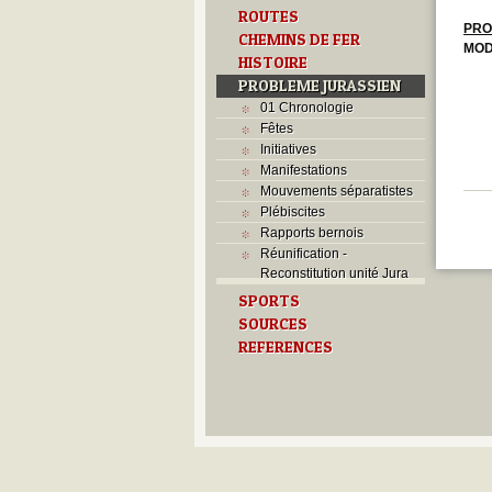
ROUTES
PRO
CHEMINS DE FER
MOD
HISTOIRE
PROBLEME JURASSIEN
01 Chronologie
Fêtes
Initiatives
Manifestations
Mouvements séparatistes
Plébiscites
Rapports bernois
Réunification -
Reconstitution unité Jura
SPORTS
SOURCES
REFERENCES