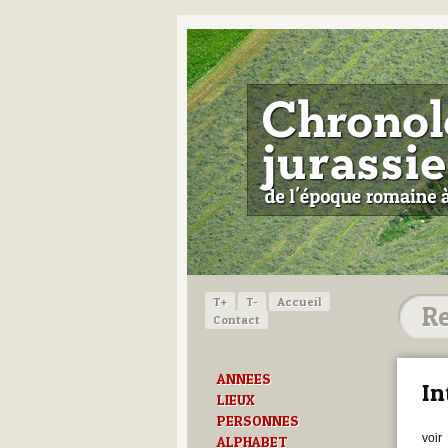
T+
T-
Accueil
Contact
ANNEES
In
LIEUX
PERSONNES
voir
ALPHABET