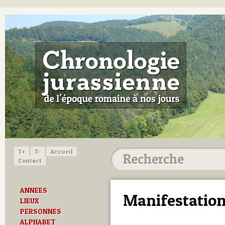
T+
T-
Accueil
Contact
ANNEES
Manifestation
LIEUX
PERSONNES
ALPHABET