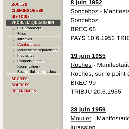
8 juin 1952
ROUTES
CHEMINS DE FER
Sonceboz
- Manifest
HISTOIRE
Sonceboz
PROBLEME JURASSIEN
BREC 68
01 Chronologie
Fêtes
PAYS 10.6.1952 TRI
Initiatives
Manifestations
Mouvements séparatistes
19 juin 1955
Plébiscites
Rapports bernois
Roches
- Manifestati
Réunification -
Reconstitution unité Jura
Roches, sur le point 
SPORTS
BREC 99
SOURCES
TRIBJU 20.6.1955
REFERENCES
28 juin 1959
Moutier
- Manifestati
jurassien