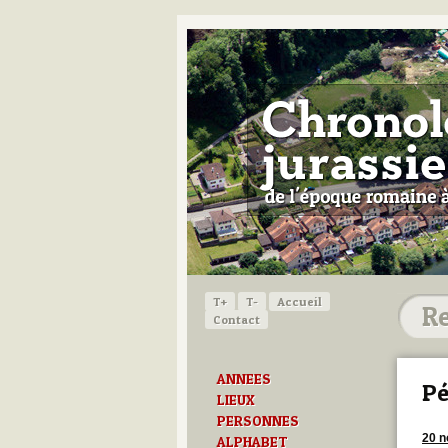
T+
T-
Accueil
Contact
ANNEES
Pé
LIEUX
PERSONNES
20 
ALPHABET