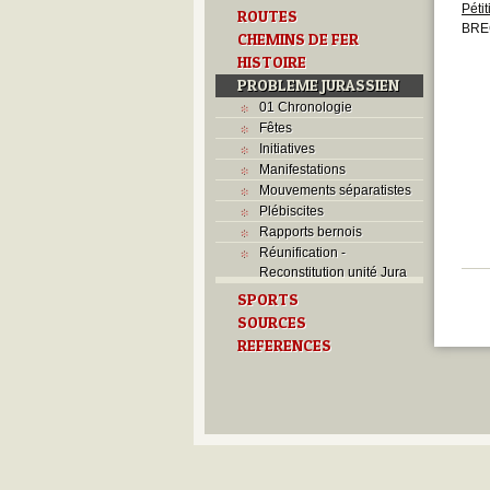
Péti
ROUTES
BRE
CHEMINS DE FER
HISTOIRE
PROBLEME JURASSIEN
01 Chronologie
Fêtes
Initiatives
Manifestations
Mouvements séparatistes
Plébiscites
Rapports bernois
Réunification -
Reconstitution unité Jura
SPORTS
SOURCES
REFERENCES