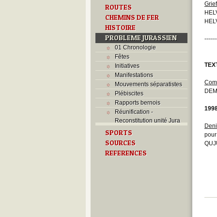
Grie
ROUTES
HELV
CHEMINS DE FER
HELV
HISTOIRE
PROBLEME JURASSIEN
------
01 Chronologie
Fêtes
TEX
Initiatives
Manifestations
Comi
Mouvements séparatistes
DEM
Plébiscites
Rapports bernois
199
Réunification -
Reconstitution unité Jura
Deni
SPORTS
pour
SOURCES
QUJU
REFERENCES