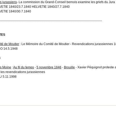
fs jurassiens
- La commission du Grand-Conseil bernois examine les griefs du Jura
ETIE 1840/23.7.1840 HELVETIE 1840/27.7.1840
ETIE 1840/30.7.1840
---------------------------------------------------------------------------------------------------
TES
té de Moutier
: Le Mémoire du Comité de Moutier - Revendications jurassiennes 
O 14.5.1948
8
s Moine
:
Au fil du temps
-
5 novembre 1846
-
Brouille
- Xavier Péquignot proteste 
 les revendications jurassiennes
 5.11.1998