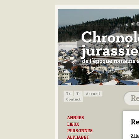
T+
T-
Accueil
Contact
ANNEES
Re
LIEUX
PERSONNES
21 ju
ALPHABET