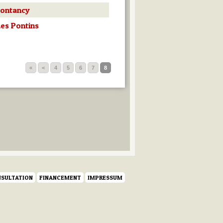
Montancy
Les Pontins
«
<
4
5
6
7
8
SULTATION
FINANCEMENT
IMPRESSUM