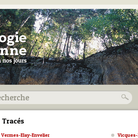
 Tracés
Vermes-Elay-Envelier
Vicques-