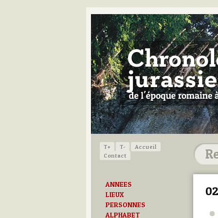
T+
T-
Accueil
Contact
ANNEES
02
LIEUX
PERSONNES
ALPHABET