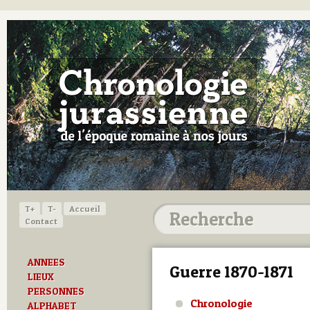
T+
T-
Accueil
Contact
ANNEES
Guerre 1870-1871
LIEUX
PERSONNES
Chronologie
ALPHABET