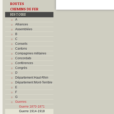
ROUTES
CHEMINS DE FER
HISTOIRE
A
Alliances
Assemblées
B
C
Conseils
Cantons
Compagnies militaires
Concordats
Conférences
Congrès
D
Département Haut-Rhin
Département Mont-Terrible
E
F
G
Guerres
Guerre 1870-1871
Guerre 1914-1918