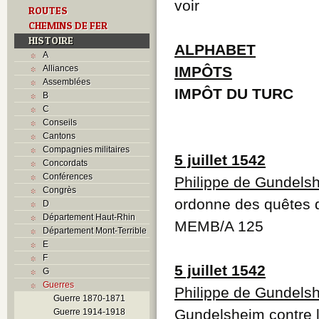
voir
ROUTES
CHEMINS DE FER
HISTOIRE
ALPHABET
A
Alliances
IMPÔTS
Assemblées
IMPÔT DU TURC
B
C
Conseils
Cantons
Compagnies militaires
5 juillet 1542
Concordats
Conférences
Philippe de Gundels
Congrès
ordonne des quêtes da
D
Département Haut-Rhin
MEMB/A 125
Département Mont-Terrible
E
F
5 juillet 1542
G
Guerres
Philippe de Gundels
Guerre 1870-1871
Gundelsheim contre l
Guerre 1914-1918