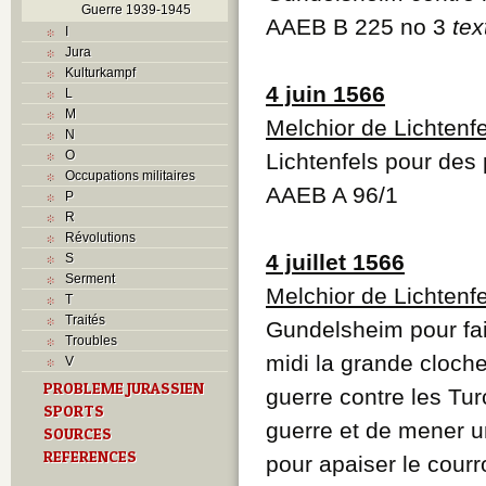
Guerre 1939-1945
AAEB B 225 no 3
tex
I
Jura
Kulturkampf
4 juin 1566
L
M
Melchior de Lichtenfe
N
O
Lichtenfels pour des 
Occupations militaires
AAEB A 96/1
P
R
Révolutions
4 juillet 1566
S
Serment
Melchior de Lichtenfe
T
Traités
Gundelsheim pour fair
Troubles
midi la grande cloche
V
PROBLEME JURASSIEN
guerre contre les Tur
SPORTS
guerre et de mener un
SOURCES
REFERENCES
pour apaiser le courr