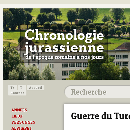
T+
T-
Accueil
Contact
ANNEES
Guerre du Tur
LIEUX
PERSONNES
ALPHABET