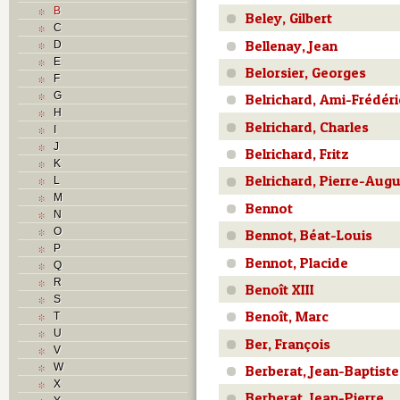
B
Beley, Gilbert
C
Bellenay, Jean
D
E
Belorsier, Georges
F
G
Belrichard, Ami-Frédéri
H
Belrichard, Charles
I
J
Belrichard, Fritz
K
Belrichard, Pierre-Aug
L
M
Bennot
N
O
Bennot, Béat-Louis
P
Bennot, Placide
Q
R
Benoît XIII
S
Benoît, Marc
T
U
Ber, François
V
W
Berberat, Jean-Baptiste
X
Berberat, Jean-Pierre