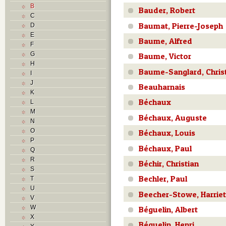
B
Bauder, Robert
C
Baumat, Pierre-Joseph
D
E
Baume, Alfred
F
G
Baume, Victor
H
Baume-Sanglard, Chris
I
J
Beauharnais
K
Béchaux
L
M
Béchaux, Auguste
N
O
Béchaux, Louis
P
Béchaux, Paul
Q
R
Béchir, Christian
S
Bechler, Paul
T
U
Beecher-Stowe, Harriet
V
W
Béguelin, Albert
X
Béguelin, Henri