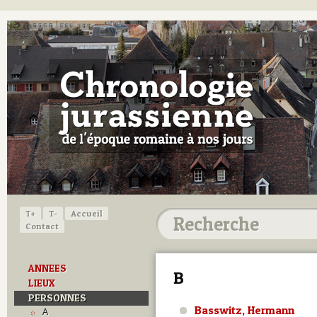
T+
T-
Accueil
Contact
ANNEES
B
LIEUX
PERSONNES
Basswitz, Hermann
A