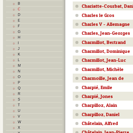
B
Chariatte-Courbat, Dan
C
Charles le Gros
D
E
Charles V - Allemagne
F
G
Charles, Jean-Georges
H
Charmillot, Bertrand
I
J
Charmillot, Dominique
K
Charmillot, Jean-Luc
L
M
Charmillot, Michèle
N
O
Charmoille, Jean de
P
Charpié, Emile
Q
R
Charpié, Jones
S
Charpilloz, Alain
T
U
Charpilloz, Daniel
V
W
Châtelain, Alfred
X
Châtelain, Jean-Pierre