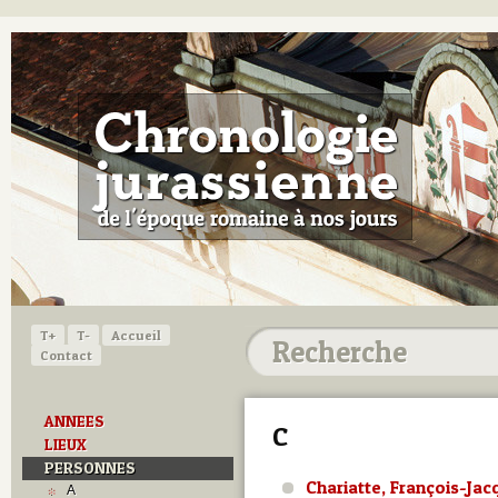
T+
T-
Accueil
Contact
ANNEES
C
LIEUX
PERSONNES
Chariatte, François-Jac
A