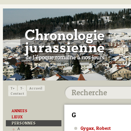
T+
T-
Accueil
Contact
ANNEES
G
LIEUX
PERSONNES
Gygax, Robert
A