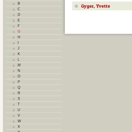
B
Gyger, Yvette
C
D
E
F
G
H
I
J
K
L
M
N
O
P
Q
R
S
T
U
V
W
X